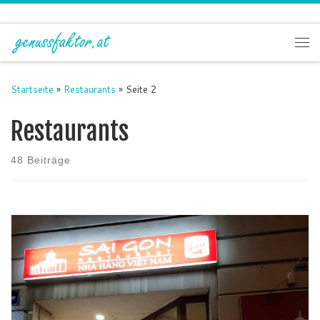
Zum Inhalt springen
Me
Startseite
»
Restaurants
»
Seite 2
Restaurants
48 Beiträge