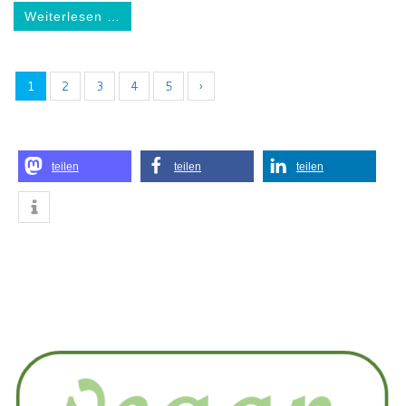
Weiterlesen …
1
2
3
4
5
›
teilen
teilen
teilen