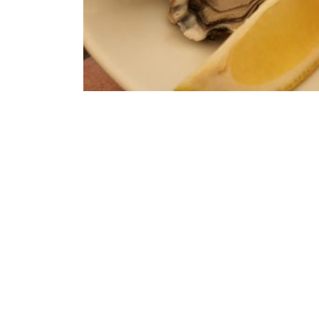
Osteria Alla Nave in Marano Lagunare: Antipasto c
Als Ergebnis unserer unermüdlichen Jagd 
jene Destinationen zusammengestellt, die
Tarcento 2022
Vor dem Hochsommer wollten wir noch sch
aus dem Trott… Diesmal habe ich mich f