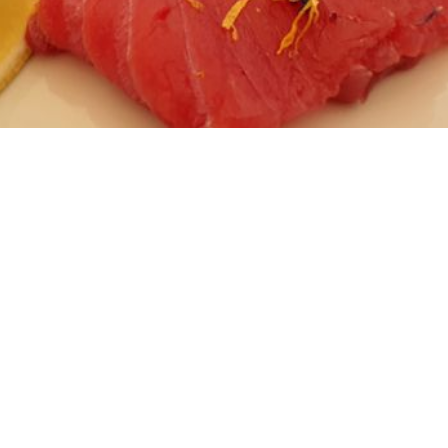
rudo
nach kulinarischen Genüssen habe ich hier ein paar Tipps
 wir zuletzt besucht haben:
nell mal ins Friaul, ein paar Tage raus aus dem Haus 
ür
Tarcento
, eine Gemeinde ca. 20 km nördlich von Udine