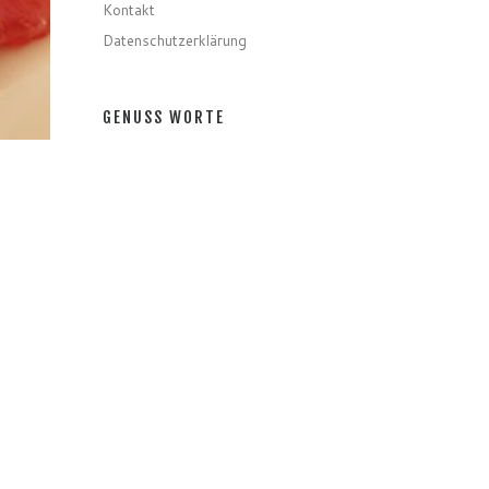
Kontakt
Datenschutzerklärung
GENUSS WORTE
Gerichte
Zutaten
Speziell
Gastro
 für
Getränke
GENUSS MONATE
und
GENUSS MONATE
,