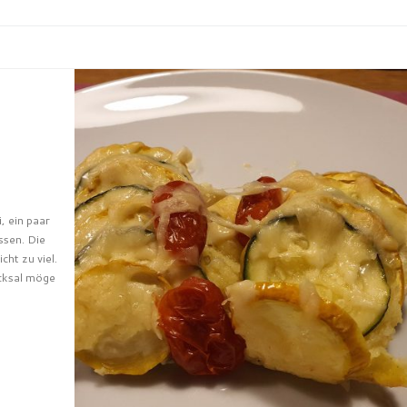
, ein paar
ssen. Die
cht zu viel.
icksal möge