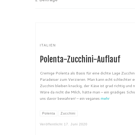
ITALIEN
Polenta-Zucchini-Auflauf
Cremige Polenta als Basis für eine dichte Lage Zucchini
Paradeiser zum Verzieren. Man kann echt schlechter e
Zucchini bleiben knackig, der Käse ist grad richtig und ni
Wäre da nicht die Milch, hätte man – ein gnädiges Sch
uns davor bewahren! – ein veganes
mehr
Polenta
Zucchini
Veröffentlicht
17. Juni 2020