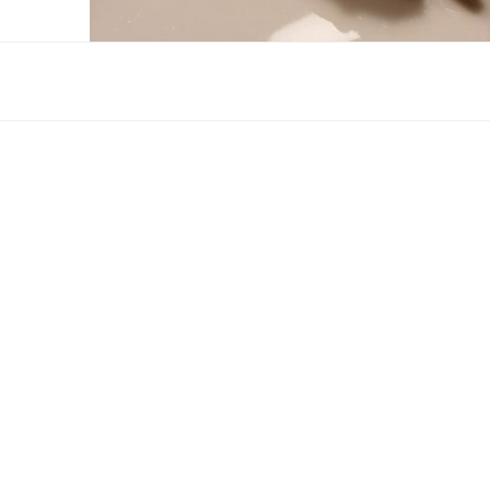
ITALIEN
Beiriedschnitte mit Steinpilzpole
und gegrilltem Radicchio
Immer zur Winterszeit freuen wir uns, dass der Radicchio
Trevigiano Saison hat. Die zarten bitteren Triebe eignen sich
hervorragend als Pizza-Belag, in Füllungen oder im Risotto 
natürlich auch stile naturale mit ein Wenig Olivenöl gegrillt.
Gegrillter Salat? in der Tat. Diesmal hatte ich gleich für mehr
Personen Radicchio
mehr
Polenta
Quickies
Radicchio
Rind