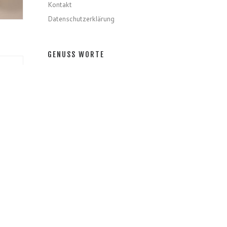
Kontakt
Datenschutzerklärung
GENUSS WORTE
nta
Gerichte
Zutaten
Speziell
Gastro
Getränke
– aber
GENUSS MONATE
ere
GENUSS MONATE