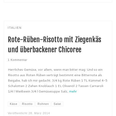
ITALIEN
Rote-Rüben-Risotto mit Ziegenkäs
und überbackener Chicoree
1 Kommentar
Herrliches Gemüse, vor allem, wenn man bitter mag: Und so ein
Risotto aus Roten Rüben verträgt bestimmt eine Bitternote als
Beigabe, hab ich mir gedacht. 3/4 kg Rote Rüben 1 TL Kümmel 4-5
Schalotten 2 Zehen Knoblauch 1 EL Olivenöl 2 Tassen Carnaroli
1/4 l Weißwein 3/4 l Gemüsesuppe Salz,
mehr
Käse
Risotto
Rohnen
Salat
Veröffentlicht
28. März 2014