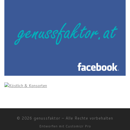
© 2026
genussfaktor
–
Alle Rechte vorbehalten
Entworfen mit
Customizr Pro