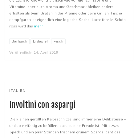
die Lachsforelle – enthält nach wie vor die Nährstoffe und
Vitamine, aber auch Aroma und Geschmack bleiben anders
erhalten als beim Braten in der Pfanne oder beim Grillen. Fische
dampfgaren ist eigentlich eine logische Sache! Lachsforelle Schön
rosa wird das
mehr
Bärlauch
Erdäpfel
Fisch
Veröffentlicht
14. April 2019
ITALIEN
Involtini con aspargi
Die kleinen gerollten Kalbsschnitzel sind immer eine Delikatesse –
und so vielfältig zu befüllen, dass es eine Freude ist! Mit etwas
Speck und ein paar Stangen frischem grünem Spargel geht das