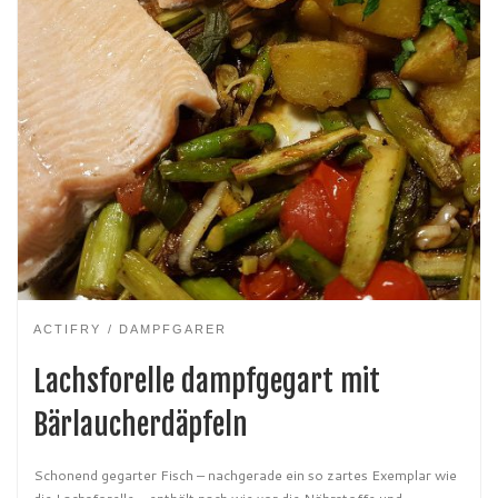
ACTIFRY
DAMPFGARER
Lachsforelle dampfgegart mit
Bärlaucherdäpfeln
Schonend gegarter Fisch – nachgerade ein so zartes Exemplar wie