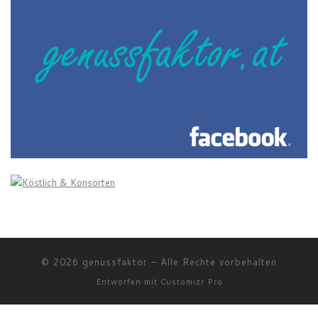
© 2026
genussfaktor
–
Alle Rechte vorbehalten
Entworfen mit
Customizr Pro