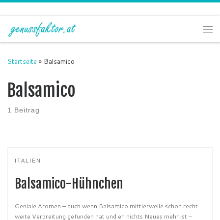
Zum Inhalt springen
Me
Startseite
»
Balsamico
Balsamico
1 Beitrag
ITALIEN
Balsamico-Hühnchen
Geniale Aromen – auch wenn Balsamico mittlerweile schon recht
weite Verbreitung gefunden hat und eh nichts Neues mehr ist –