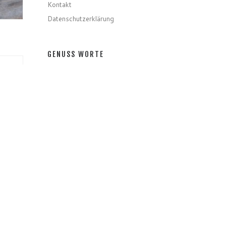
Kontakt
Datenschutzerklärung
GENUSS WORTE
Gerichte
Zutaten
Speziell
Gastro
Getränke
inzug
 Tante
durch
GENUSS MONATE
GENUSS MONATE