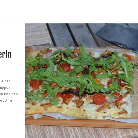
erln
ie gar
ippeln,
len und den
Grad im