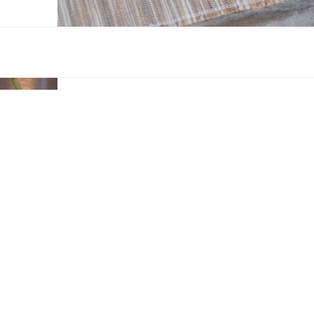
ITALIEN
Pizza Porcini Noce Prosciutto
Ein schneller knuspriger Imbiss, während Les Bleus um den E
ins Finale kicken: für selbstgemachten Teig ist nicht die Zeit,
Fanni muss herhalten. Das gelingt umso besser, weil hier der
Belag so gut wie keine Flüssigkeit abgibt und damit der Teig 
und durch knusprig wird. Zuunterst ein Wenig
mehr
Pizza
Schwammerl
Veröffentlicht
10. Juli 2018