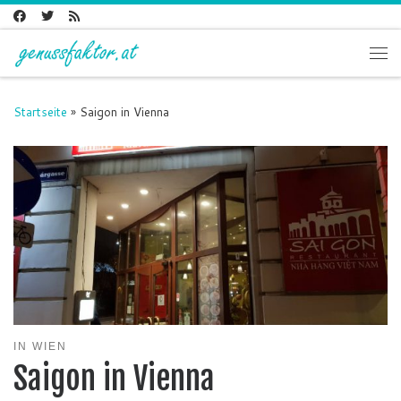
Zum Inhalt springen
Me
Startseite
»
Saigon in Vienna
IN WIEN
Saigon in Vienna