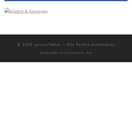
© 2026
genussfaktor
–
Alle Rechte vorbehalten
Entworfen mit
Customizr Pro