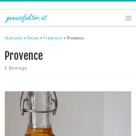
Zum Inhalt springen
Me
Startseite
»
Reisen
»
Frankreich
»
Provence
Provence
5 Beiträge