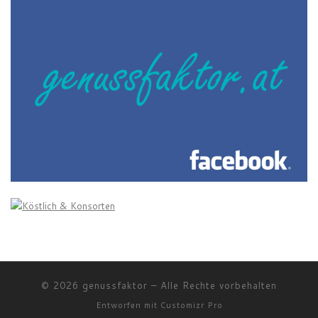
© 2026
genussfaktor
–
Alle Rechte vorbehalten
Entworfen mit
Customizr Pro