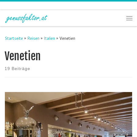
Zum Inhalt springen
Me
Startseite
»
Reisen
»
Italien
»
Venetien
Venetien
19 Beiträge