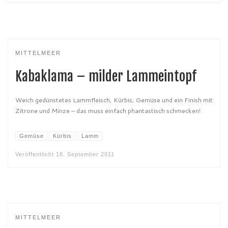
MITTELMEER
Kabaklama – milder Lammeintopf
Weich gedünstetes Lammfleisch, Kürbis, Gemüse und ein Finish mit
Zitrone und Minze – das muss einfach phantastisch schmecken!
Gemüse
Kürbis
Lamm
Veröffentlicht
18. September 2011
MITTELMEER