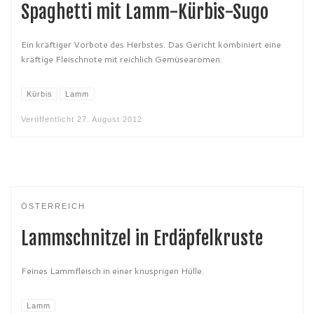
Spaghetti mit Lamm-Kürbis-Sugo
Ein kräftiger Vorbote des Herbstes. Das Gericht kombiniert eine
kräftige Fleischnote mit reichlich Gemüsearomen.
Kürbis
Lamm
Veröffentlicht
27. August 2012
ÖSTERREICH
Lammschnitzel in Erdäpfelkruste
Feines Lammfleisch in einer knusprigen Hülle.
Lamm