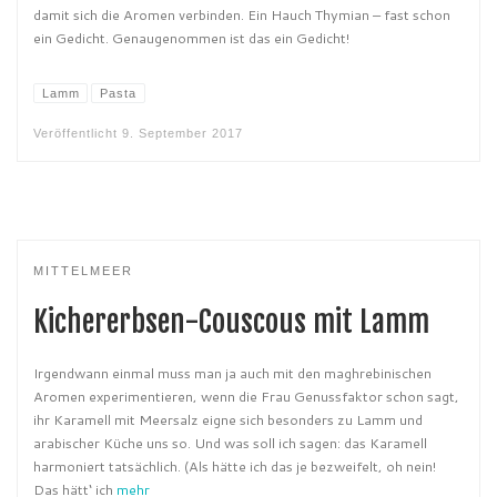
damit sich die Aromen verbinden. Ein Hauch Thymian – fast schon
ein Gedicht. Genaugenommen ist das ein Gedicht!
Lamm
Pasta
Veröffentlicht
9. September 2017
MITTELMEER
Kichererbsen-Couscous mit Lamm
Irgendwann einmal muss man ja auch mit den maghrebinischen
Aromen experimentieren, wenn die Frau Genussfaktor schon sagt,
ihr Karamell mit Meersalz eigne sich besonders zu Lamm und
arabischer Küche uns so. Und was soll ich sagen: das Karamell
harmoniert tatsächlich. (Als hätte ich das je bezweifelt, oh nein!
Das hätt‘ ich
mehr