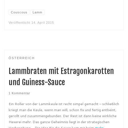
Couscous
Lamm
Veröffentlicht
14. April 2015
ÖSTERREICH
Lammbraten mit Estragonkarotten
und Guiness-Sauce
1 Kommentar
Ein Roller von der Lammkeule ist recht simpel gemacht – schließlich
kriegt man die Keule, wenn man will, schon fix und fertig entbeint,
gerollt und zusammengebunden. Der Rest ist dann keine wirkliche
Hexerei mehr. Das ganze Geheimnis liegt in der strategischen
Vorbereitung… Die Idee für die Sauce kam mir beim
mehr