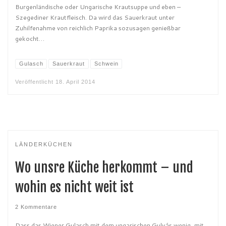
Burgenländische oder Ungarische Krautsuppe und eben –
Szegediner Krautfleisch. Da wird das Sauerkraut unter
Zuhilfenahme von reichlich Paprika sozusagen genießbar
gekocht…
Gulasch
Sauerkraut
Schwein
Veröffentlicht
18. April 2014
LÄNDERKÜCHEN
Wo unsre Küche herkommt – und
wohin es nicht weit ist
2 Kommentare
Dass das Wiener Gulasch mit dem ungarischen Gulyás wenig, mit