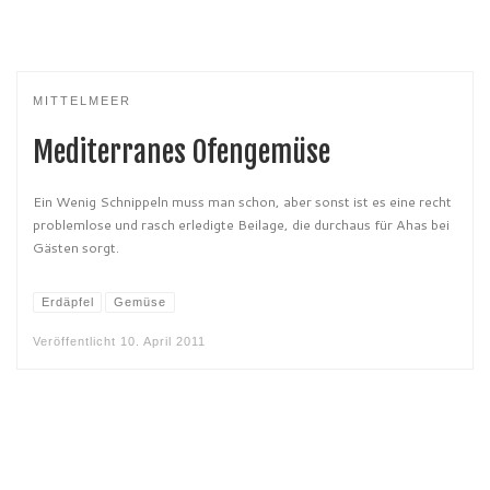
MITTELMEER
Mediterranes Ofengemüse
Ein Wenig Schnippeln muss man schon, aber sonst ist es eine recht
problemlose und rasch erledigte Beilage, die durchaus für Ahas bei
Gästen sorgt.
Erdäpfel
Gemüse
Veröffentlicht
10. April 2011