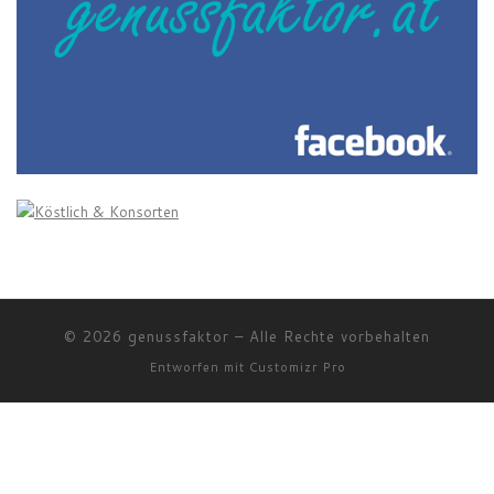
© 2026
genussfaktor
–
Alle Rechte vorbehalten
Entworfen mit
Customizr Pro