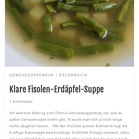
GEMÜSESUPPENKUR
ÖSTERREICH
Klare Fisolen-Erdäpfel-Suppe
1 Kommentar
Ein weiterer Beitrag zum Thema Gemüsesuppentag: nur weil es
außer Gemüsesuppe nichts gibt, braucht man sich ja noch lange
nichts abgehen lassen… Mit den frischen grünen Bohnen kriegt die
kräftige Basissuppe eine knackige, köstliche Einlage verpasst, dazu
ein paar Würfelchen vom Erdapfel. Was es mit den Fisolen auf sich