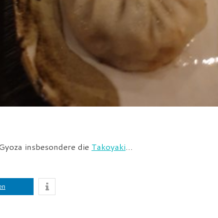
 Gyoza insbesondere die
Takoyaki
…
len