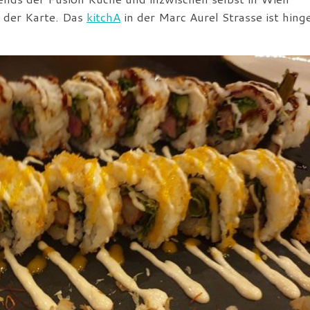
 der Karte. Das
kitchA
in der Marc Aurel Strasse ist hing