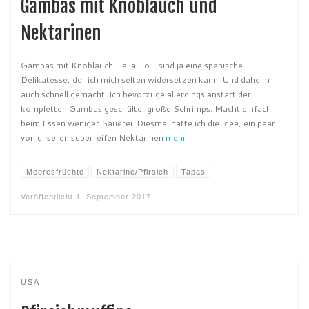
Gambas mit Knoblauch und
Nektarinen
Gambas mit Knoblauch – al ajillo – sind ja eine spanische
Delikatesse, der ich mich selten widersetzen kann. Und daheim
auch schnell gemacht. Ich bevorzuge allerdings anstatt der
kompletten Gambas geschälte, große Schrimps. Macht einfach
beim Essen weniger Sauerei. Diesmal hatte ich die Idee, ein paar
von unseren superreifen Nektarinen
mehr
Meeresfrüchte
Nektarine/Pfirsich
Tapas
Veröffentlicht
1. September 2017
USA