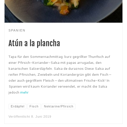
SPANIEN
Atún a la plancha
Tapa für den Sommernachmittag: kurz gegrillter Thunfisch auf
einer Pfirsich-Koriander-Salsa mit papas arrugadas, den
kanarischen Salzerdäpfeln. Salsa de duraznos Diese Salsa auf
reifen Pfirsichen, Zwiebeln und Koriandergrün gibt dem Fisch –
oder auch gegrilltem Fleisch – den ultimativen Frische-Kick! In
Spanien wird kaum Koriander verwendet, er macht die Salsa
jedoch
mehr
Erdäpfel
Fisch
Nektarine/Pfirsich
Veröffentlicht
8. Juni 2019