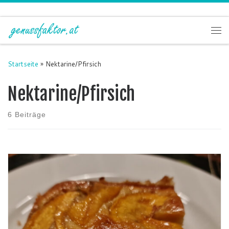
Zum Inhalt springen
Me
Startseite
»
Nektarine/Pfirsich
Nektarine/Pfirsich
6 Beiträge