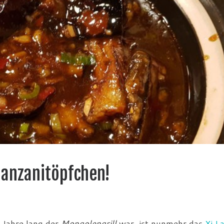
lanzanitöpfchen!
e Jahre lang der
Mongolengrill
war, ist nunmehr das
Xi L