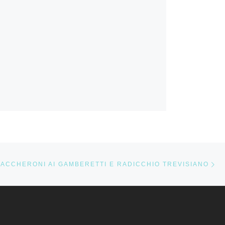
Nä
STE
ACCHERONI AI GAMBERETTI E RADICCHIO TREVISIANO