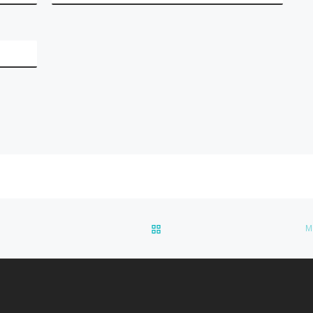
ZURÜCK ZUR BEITRAGSLI
M