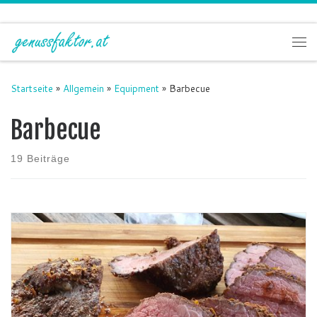
Zum Inhalt springen
Me
Startseite
»
Allgemein
»
Equipment
»
Barbecue
Barbecue
19 Beiträge