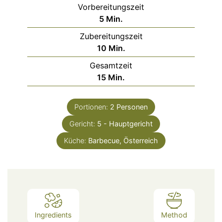
Vorbereitungszeit
Minuten
5
Min.
Zubereitungszeit
Minuten
10
Min.
Gesamtzeit
Minuten
15
Min.
Portionen:
2
Personen
Gericht:
5 - Hauptgericht
Küche:
Barbecue, Österreich
Ingredients
Method