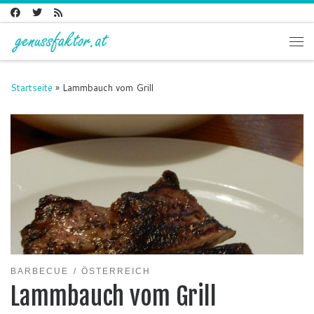
Zum Inhalt springen
Me
Startseite
»
Lammbauch vom Grill
BARBECUE
ÖSTERREICH
Lammbauch vom Grill