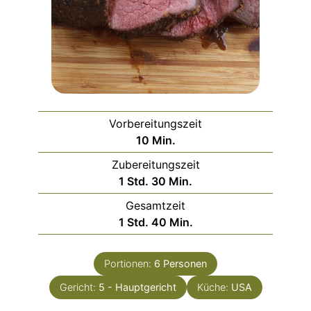
Vorbereitungszeit
Minuten
10
Min.
Zubereitungszeit
Stunde
Minuten
1
Std.
30
Min.
Gesamtzeit
Stunde
Minuten
1
Std.
40
Min.
Portionen:
6
Personen
Gericht:
5 - Hauptgericht
Küche:
USA