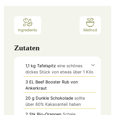
Ingredients
Method
Zutaten
1,1
kg
Tafelspitz
eine schönes
dickes Stück von etwas über 1 Kilo
3
EL
Beef Booster Rub von
Ankerkraut
20
g
Dunkle Schokolade
sollte
über 60% Kakaoanteil haben
2
Stk
Bio-Orangen
Schale