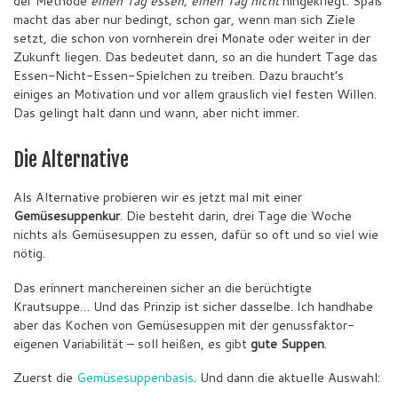
der Methode
einen Tag essen, einen Tag nicht
hingekriegt. Spaß
macht das aber nur bedingt, schon gar, wenn man sich Ziele
setzt, die schon von vornherein drei Monate oder weiter in der
Zukunft liegen. Das bedeutet dann, so an die hundert Tage das
Essen-Nicht-Essen-Spielchen zu treiben. Dazu braucht’s
einiges an Motivation und vor allem grauslich viel festen Willen.
Das gelingt halt dann und wann, aber nicht immer.
Die Alternative
Als Alternative probieren wir es jetzt mal mit einer
Gemüsesuppenkur
. Die besteht darin, drei Tage die Woche
nichts als Gemüsesuppen zu essen, dafür so oft und so viel wie
nötig.
Das erinnert manchereinen sicher an die berüchtigte
Krautsuppe… Und das Prinzip ist sicher dasselbe. Ich handhabe
aber das Kochen von Gemüsesuppen mit der genussfaktor-
eigenen Variabilität – soll heißen, es gibt
gute Suppen
.
Zuerst die
Gemüsesuppenbasis
. Und dann die aktuelle Auswahl: