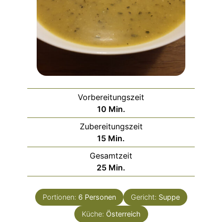
Vorbereitungszeit
Minuten
10
Min.
Zubereitungszeit
Minuten
15
Min.
Gesamtzeit
Minuten
25
Min.
Portionen:
6
Personen
Gericht:
Suppe
Küche:
Österreich