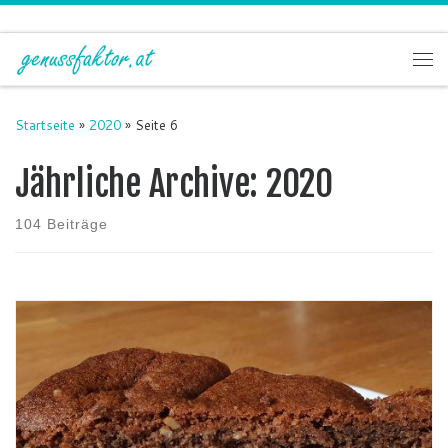
Zum Inhalt springen
Me
Startseite
»
2020
»
Seite 6
Jährliche Archive:
2020
104 Beiträge