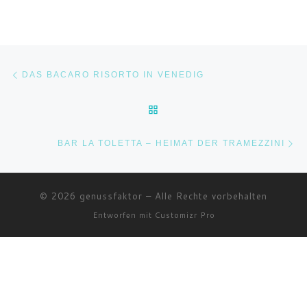
Beitragsnavigation
Vorheriger Beitrag
DAS BACARO RISORTO IN VENEDIG
ZURÜCK ZUR BEITRAGSLI
Nä
BAR LA TOLETTA – HEIMAT DER TRAMEZZINI
© 2026
genussfaktor
–
Alle Rechte vorbehalten
Entworfen mit
Customizr Pro