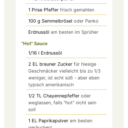
1
Prise
Pfeffer
frisch gemahlen
100
g
Semmelbrösel
oder Panko
Erdnussöl
am besten im Sprüher
"Hot" Sauce
1/16
l
Erdnussöl
2
EL
brauner Zucker
für hiesige
Geschmäcker vielleicht bis zu 1/3
weniger, ist echt süß - aber eben
typisch amerikanisch
1/2
TL
Chayennepfeffer
oder
weglassen, falls "hot" nicht sein
soll
1
EL
Paprikapulver
am besten
geräuchert