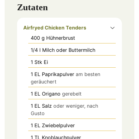
Zutaten
Airfryed Chicken Tenders
400
g
Hühnerbrust
1/4
l
Milch oder Buttermilch
1
Stk
Ei
1
EL
Paprikapulver
am besten
geräuchert
1
EL
Origano
gerebelt
1
EL
Salz
oder weniger, nach
Gusto
1
EL
Zwiebelpulver
1
TL
Knoblauchpulver