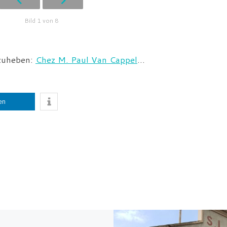
Bild 1 von 8
zuheben:
Chez M. Paul Van Cappel
…
len