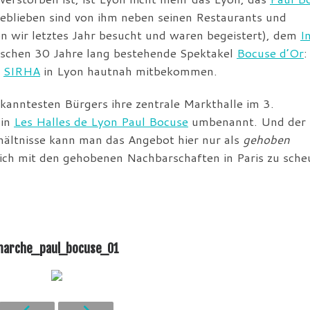
Geblieben sind von ihm neben seinen Restaurants und
 wir letztes Jahr besucht und waren begeistert), dem
I
schen 30 Jahre lang bestehende Spektakel
Bocuse d’Or
:
r
SIRHA
in Lyon hautnah mitbekommen.
ekanntesten Bürgers ihre zentrale Markthalle im 3.
 in
Les Halles de Lyon Paul Bocuse
umbenannt. Und der
hältnisse kann man das Angebot hier nur als
gehoben
eich mit den gehobenen Nachbarschaften in Paris zu sche
arche_paul_bocuse_01