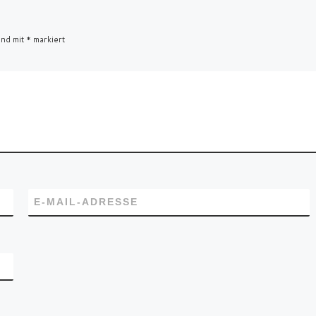
ind mit
*
markiert
E-MAIL-ADRESSE