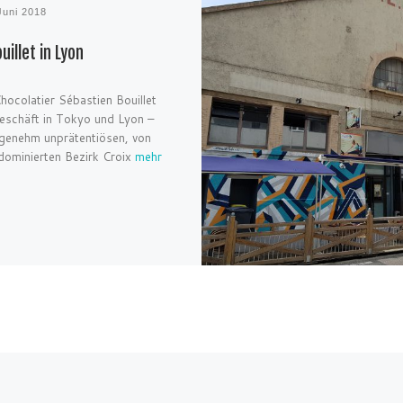
Juni 2018
uillet in Lyon
hocolatier Sébastien Bouillet
Geschäft in Tokyo und Lyon –
ngenehm unprätentiösen, von
dominierten Bezirk Croix
mehr