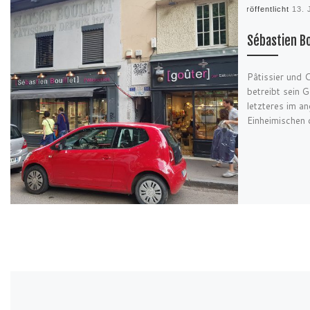
Veröffentlicht
13. 
Sébastien Bo
Pâtissier und C
betreibt sein 
letzteres im a
Einheimischen 