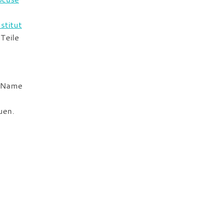
nstitut
 Teile
 Name
uen.