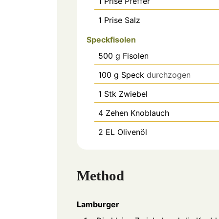
1
Prise
Pfeffer
1
Prise
Salz
Speckfisolen
500
g
Fisolen
100
g
Speck
durchzogen
1
Stk
Zwiebel
4
Zehen
Knoblauch
2
EL
Olivenöl
Method
Lamburger