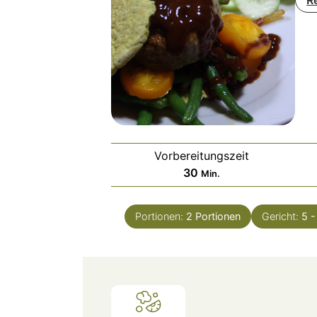
Vorbereitungszeit
Minuten
30
Min.
Portionen:
2
Portionen
Gericht:
5 -