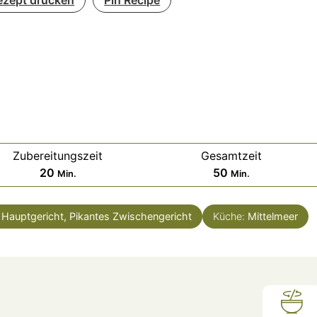
Zubereitungszeit
Gesamtzeit
Minuten
Minuten
20
50
Min.
Min.
 Hauptgericht, Pikantes Zwischengericht
Küche:
Mittelmeer