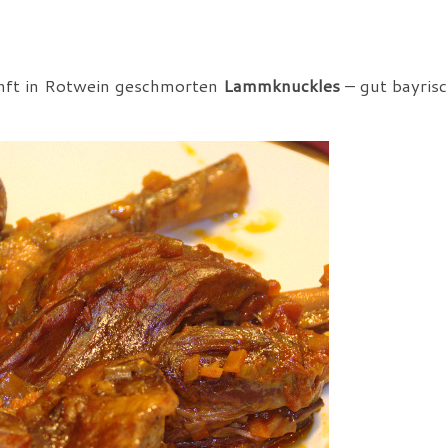
anft in Rotwein geschmorten
Lammknuckles
– gut bayris