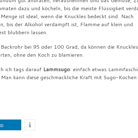
 rundum gut anbraten, herausnehmen und das Gemüse, Z
maten dazu und köcheln, bis die meiste Flüssigkeit ver
 Menge ist ideal, wenn die Knuckles bedeckt sind. Nach
, bis der Alkohol verdampft ist, Flamme auf klein und
st blubbern lassen.
s Backrohr bei 95 oder 100 Grad, da können die Knuckles
rten, ohne den Koch zu blamieren.
h ich tags darauf
Lammsugo
: einfach etwas Lammfaschi
. Man kann diese geschmackliche Kraft mit Sugo-Kochen 
len