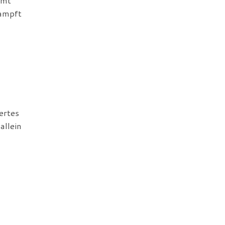
imt
dampft
ertes
allein