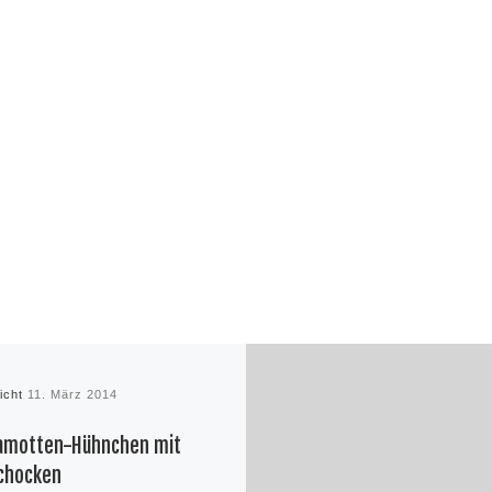
licht
11. März 2014
amotten-Hühnchen mit
chocken