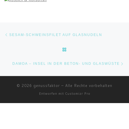
Beitragsnavigation
Vorheriger Beitrag
SESAM-SCHWEINSFILET AUF GLASNUDELN
ZURÜCK ZUR BEITRAGSLI
Nä
DAMOA – INSEL IN DER BETON- UND GLASWÜSTE
© 2026
genussfaktor
–
Alle Rechte vorbehalten
Entworfen mit
Customizr Pro