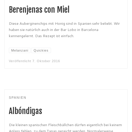
Berenjenas con Miel
Diese Auberginenchips mit Honig sind in Spanien sehr beliebt. Wir
haben sie natürlich auch in der Bar Lobo in Barcelona
kennengelernt. Das Rezept ist einfach.
Melanzani
Quickies
Veröffentlicht
7. Oktober 2016
SPANIEN
Albóndigas
Die kleinen spanischen Fleischbällchen dürfen eigentlich bei keinem
Anlass fehlen, zu dem Tapas gereicht werden. Normalerweise