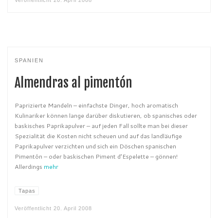
SPANIEN
Almendras al pimentón
Paprizierte Mandeln – einfachste Dinger, hoch aromatisch
Kulinariker können lange darüber diskutieren, ob spanisches oder
baskisches Paprikapulver – auf jeden Fall sollte man bei dieser
Spezialität die Kosten nicht scheuen und auf das landläufige
Paprikapulver verzichten und sich ein Döschen spanischen
Pimentón – oder baskischen Piment d’Espelette – gönnen!
Allerdings
mehr
Tapas
Veröffentlicht
20. April 2008