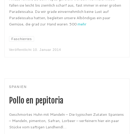
fallen sie leicht bis ziemlich scharf aus, fast immer in einer groben
Paradeissalsa. Da wir grade einvernehmlich keine Lust auf
Paradeissalsa hatten, begleiten unsere Albóndigas ein paar
Gemüse, die grad zur Hand waren. 500
mehr
Faschiertes
Veröffentlicht
10. Januar 2014
SPANIEN
Pollo en pepitoria
Geschmortes Huhn mit Mandeln – Die typischen Zutaten Spaniens
– Mandeln, pimenton, Safran, Lorbeer – verfeinern hier ein paar
Stücke vom saftigen Landhendl…