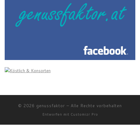
© 2026
genussfaktor
–
Alle Rechte vorbehalten
Entworfen mit
Customizr Pro