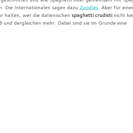
n. Die Internationalen sagen dazu
Zoodles
. Aber für eine
r halten, wer die italienischen
spaghetti crudisti
nicht ke
b
und dergleichen mehr. Dabei sind sie im Grunde eine
 Modische ausufert, habe ich (fast) normale Spaghetti da
ch
. Geht natürlich genauso gut mit den Hartweizennude
jemand bevorzugen mag.