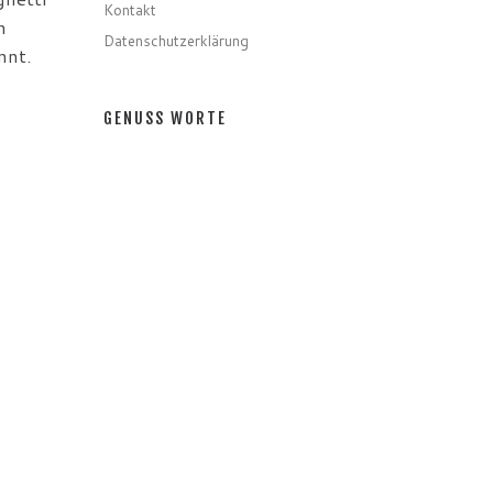
Kontakt
n
Datenschutzerklärung
nnt.
GENUSS WORTE
zu
ln von
Gerichte
Zutaten
Speziell
Gastro
Getränke
GENUSS MONATE
GENUSS MONATE