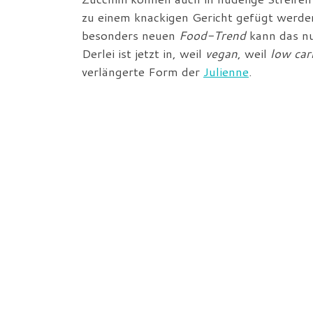
zu einem knackigen Gericht gefügt werde
besonders neuen
Food-Trend
kann das nu
Derlei ist jetzt in, weil
vegan
, weil
low car
verlängerte Form der
Julienne
.
Damit das alles nicht zu weit hinüber ins
gemischt:
Dinkel-Spaghetti von Ja!natürli
Barilla
. Oder welche Marke auch immer 