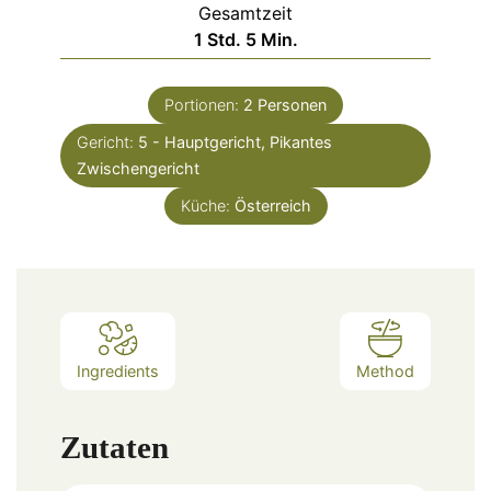
Gesamtzeit
Stunde
Minuten
1
Std.
5
Min.
Portionen:
2
Personen
Gericht:
5 - Hauptgericht, Pikantes
Zwischengericht
Küche:
Österreich
Ingredients
Method
Zutaten