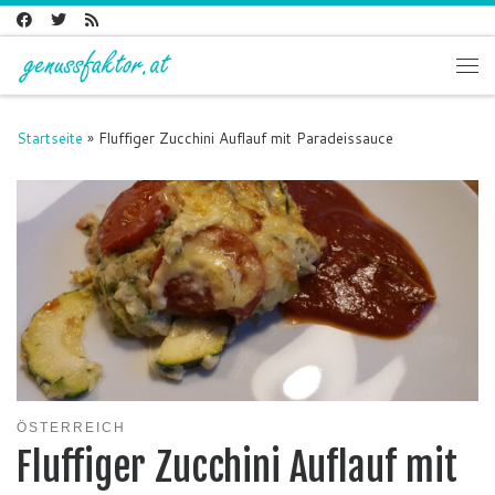
Zum Inhalt springen
Me
Startseite
»
Fluffiger Zucchini Auflauf mit Paradeissauce
ÖSTERREICH
Fluffiger Zucchini Auflauf mit