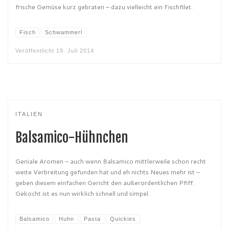
frische Gemüse kurz gebraten – dazu vielleicht ein Fischfilet.
Fisch
Schwammerl
Veröffentlicht
19. Juli 2014
ITALIEN
Balsamico-Hühnchen
Geniale Aromen – auch wenn Balsamico mittlerweile schon recht
weite Verbreitung gefunden hat und eh nichts Neues mehr ist –
geben diesem einfachen Gericht den außerordentlichen Pfiff.
Gekocht ist es nun wirklich schnell und simpel.
Balsamico
Huhn
Pasta
Quickies