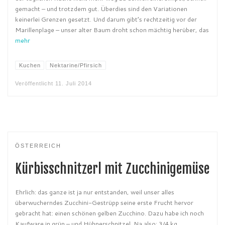
gemacht – und trotzdem gut. Überdies sind den Variationen
keinerlei Grenzen gesetzt. Und darum gibt’s rechtzeitig vor der
Marillenplage – unser alter Baum droht schon mächtig herüber, das
mehr
Kuchen
Nektarine/Pfirsich
Veröffentlicht
11. Juli 2014
ÖSTERREICH
Kürbisschnitzerl mit Zucchinigemüse
Ehrlich: das ganze ist ja nur entstanden, weil unser alles
überwucherndes Zucchini-Gestrüpp seine erste Frucht hervor
gebracht hat: einen schönen gelben Zucchino. Dazu habe ich noch
Kaufware in grün – und Hühnerschnitzel. Na also: 3/4 kg