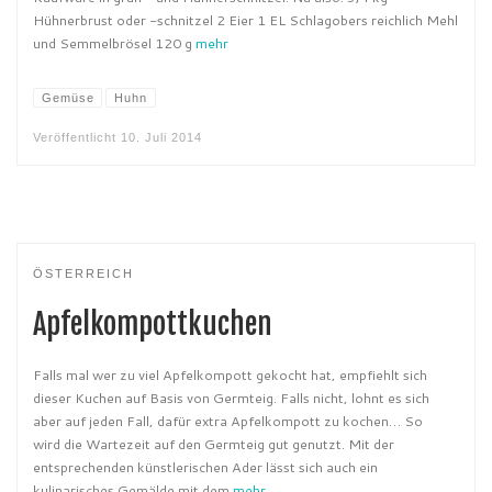
Hühnerbrust oder -schnitzel 2 Eier 1 EL Schlagobers reichlich Mehl
und Semmelbrösel 120 g
mehr
Gemüse
Huhn
Veröffentlicht
10. Juli 2014
ÖSTERREICH
Apfelkompottkuchen
Falls mal wer zu viel Apfelkompott gekocht hat, empfiehlt sich
dieser Kuchen auf Basis von Germteig. Falls nicht, lohnt es sich
aber auf jeden Fall, dafür extra Apfelkompott zu kochen… So
wird die Wartezeit auf den Germteig gut genutzt. Mit der
entsprechenden künstlerischen Ader lässt sich auch ein
kulinarisches Gemälde mit dem
mehr