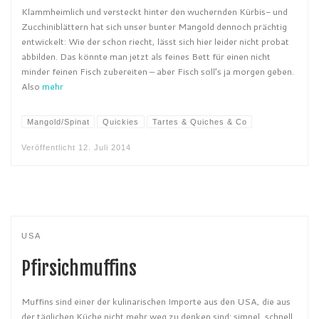
Klammheimlich und versteckt hinter den wuchernden Kürbis- und
Zucchiniblättern hat sich unser bunter Mangold dennoch prächtig
entwickelt: Wie der schon riecht, lässt sich hier leider nicht probat
abbilden. Das könnte man jetzt als feines Bett für einen nicht
minder feinen Fisch zubereiten – aber Fisch soll’s ja morgen geben.
Also
mehr
Mangold/Spinat
Quickies
Tartes & Quiches & Co
Veröffentlicht
12. Juli 2014
USA
Pfirsichmuffins
Muffins sind einer der kulinarischen Importe aus den USA, die aus
der täglichen Küche nicht mehr weg zu denken sind: simpel, schnell