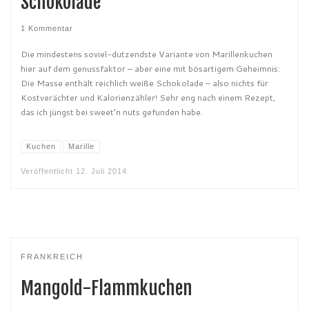
Schokolade
1 Kommentar
Die mindestens soviel-dutzendste Variante von Marillenkuchen
hier auf dem genussfaktor – aber eine mit bösartigem Geheimnis:
Die Masse enthält reichlich weiße Schokolade – also nichts für
Kostverächter und Kalorienzähler! Sehr eng nach einem Rezept,
das ich jüngst bei sweet’n nuts gefunden habe.
Kuchen
Marille
Veröffentlicht
12. Juli 2014
FRANKREICH
Mangold-Flammkuchen