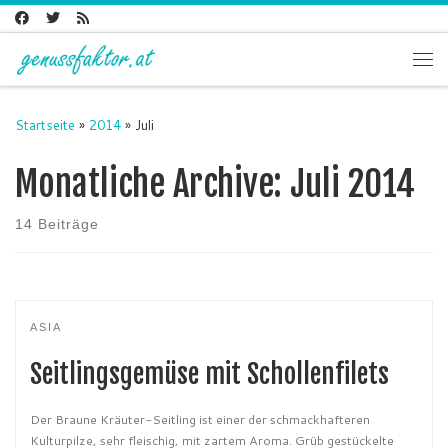
Zum Inhalt springen
Me
Startseite
»
2014
»
Juli
Monatliche Archive:
Juli 2014
14 Beiträge
ASIA
Seitlingsgemüse mit Schollenfilets
Der Braune Kräuter-Seitling ist einer der schmackhafteren
Kulturpilze, sehr fleischig, mit zartem Aroma. Grüb gestückelte