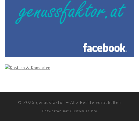
© 2026
genussfaktor
–
Alle Rechte vorbehalten
Entworfen mit
Customizr Pro