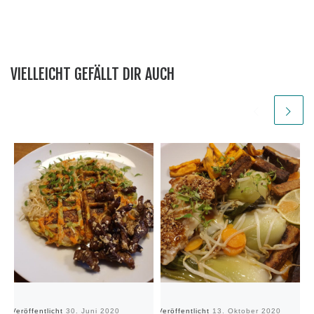
VIELLEICHT GEFÄLLT DIR AUCH
Veröffentlicht
30. Juni 2020
Veröffentlicht
13. Oktober 2020
Ve