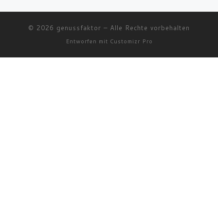
© 2026
genussfaktor
–
Alle Rechte vorbehalten
Entworfen mit
Customizr Pro