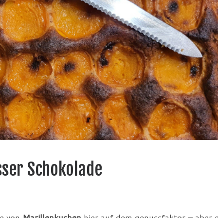
sser Schokolade
te von
Marillenkuchen
hier auf dem genussfaktor – aber 