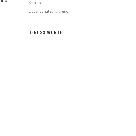
Kontakt
Datenschutzerklärung
GENUSS WORTE
Gerichte
Zutaten
Speziell
Gastro
Getränke
GENUSS MONATE
GENUSS MONATE