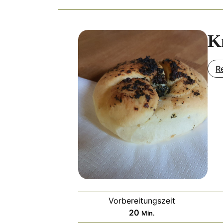
K
R
Vorbereitungszeit
Minuten
20
Min.