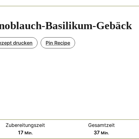
noblauch-Basilikum-Gebäck
ezept drucken
Pin Recipe
Zubereitungszeit
Gesamtzeit
Minuten
Minuten
17
37
Min.
Min.