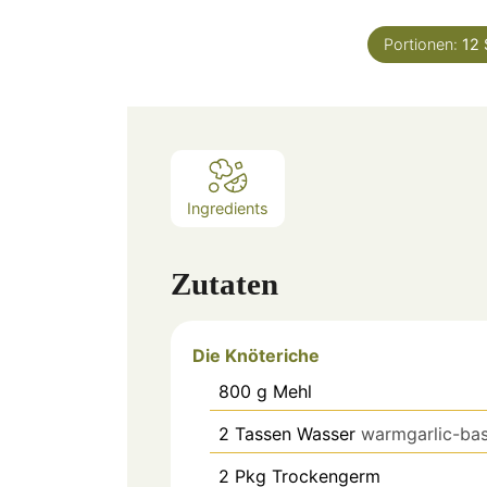
Portionen:
12
Ingredients
Zutaten
Die Knöteriche
800
g
Mehl
2
Tassen
Wasser
warmgarlic-bas
2
Pkg
Trockengerm