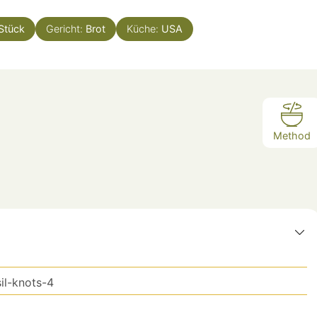
Stück
Gericht:
Brot
Küche:
USA
Method
il-knots-4