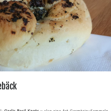
ebäck
l:
Garlic
Basil Knots
– also eine Art Germteig-Semmeln. 