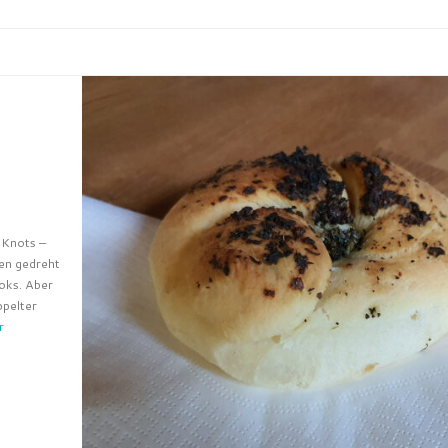
l Knots –
en gedreht
ooks. Aber
ppelter
r