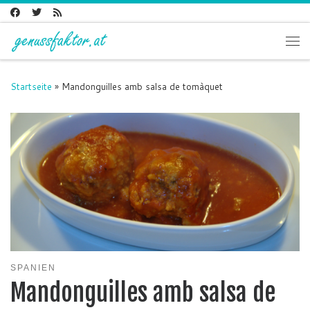
Zum Inhalt springen
Me
Startseite
»
Mandonguilles amb salsa de tomàquet
SPANIEN
Mandonguilles amb salsa de