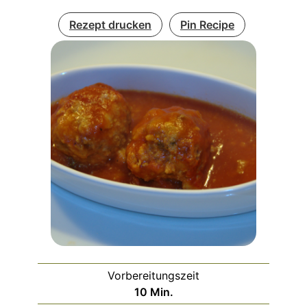
Rezept drucken
Pin Recipe
Vorbereitungszeit
Minuten
10
Min.