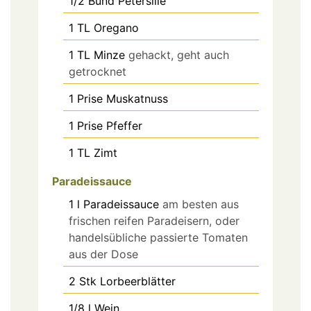
1/2
Bund
Petersilie
1
TL
Oregano
1
TL
Minze
gehackt, geht auch
getrocknet
1
Prise
Muskatnuss
1
Prise
Pfeffer
1
TL
Zimt
Paradeissauce
1
l
Paradeissauce
am besten aus
frischen reifen Paradeisern, oder
handelsübliche passierte Tomaten
aus der Dose
2
Stk
Lorbeerblätter
1/8
l
Wein