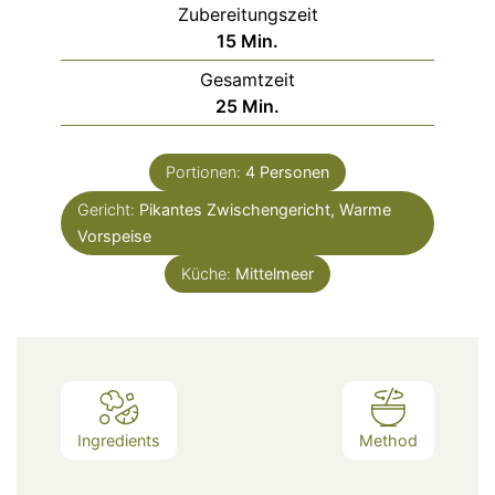
Zubereitungszeit
Minuten
15
Min.
Gesamtzeit
Minuten
25
Min.
Portionen:
4
Personen
Gericht:
Pikantes Zwischengericht, Warme
Vorspeise
Küche:
Mittelmeer
Ingredients
Method