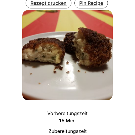
Rezept drucken
Pin Recipe
Vorbereitungszeit
Minuten
15
Min.
Zubereitungszeit