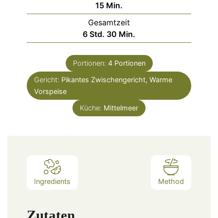
Minuten
15
Min.
Gesamtzeit
Stunden
Minuten
6
Std.
30
Min.
Portionen:
4
Portionen
Gericht:
Pikantes Zwischengericht, Warme
Vorspeise
Küche:
Mittelmeer
Ingredients
Method
Zutaten