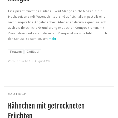
Eine pikant fruchtige Beilage – weil Mangos nicht bloss gut für
Nachspeisen sind! Putenschnitzel sind auf sich allein gestellt eine
recht langweilige Angelegenheit. Aber eben darum eignen sie sich
auch als fleischliche Grundierung exotischer Kompositionen: mit
Zwiebelreis und karamelisierten Mangos etwa – da fehlt nur noch
der Schuss Balsamico, um
mehr
Fettarm
Geflügel
Veröffentlicht
19. August 2008
EXOTISCH
Hähnchen mit getrockneten
Früchten