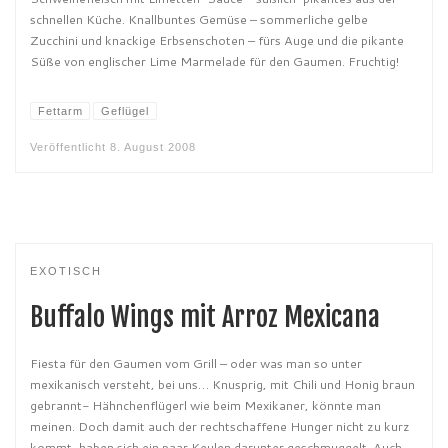
schnellen Küche. Knallbuntes Gemüse – sommerliche gelbe
Zucchini und knackige Erbsenschoten – fürs Auge und die pikante
Süße von englischer Lime Marmelade für den Gaumen. Fruchtig!
Fettarm
Geflügel
Veröffentlicht
8. August 2008
EXOTISCH
Buffalo Wings mit Arroz Mexicana
Fiesta für den Gaumen vom Grill – oder was man so unter
mexikanisch versteht, bei uns… Knusprig, mit Chili und Honig braun
gebrannt- Hähnchenflügerl wie beim Mexikaner, könnte man
meinen. Doch damit auch der rechtschaffene Hunger nicht zu kurz
kommt, haben sich ein paar Keulen darunter geschmuggelt. Auch