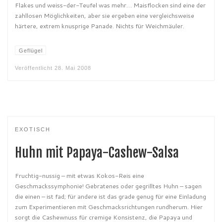
Flakes und weiss-der-Teufel was mehr… Maisflocken sind eine der
zahllosen Möglichkeiten, aber sie ergeben eine vergleichsweise
härtere, extrem knusprige Panade. Nichts für Weichmäuler.
Geflügel
Veröffentlicht
28. Mai 2008
EXOTISCH
Huhn mit Papaya-Cashew-Salsa
Fruchtig-nussig – mit etwas Kokos-Reis eine
Geschmackssymphonie! Gebratenes oder gegrilltes Huhn – sagen
die einen – ist fad; für andere ist das grade genug für eine Einladung
zum Experimentieren mit Geschmacksrichtungen rundherum. Hier
sorgt die Cashewnuss für cremige Konsistenz, die Papaya und