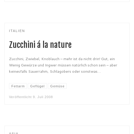
ITALIEN
Zucchini á la nature
Zucchini, Zwiebel, Knoblauch – mehr ist da nicht drin! Gut, ein
Wenig Gewürze und Ingwer müssen natürlich schon sein – aber
keinesfalls Sauerrahm, Schlagobers oder sonstwas…
Fettarm
Geflügel
Gemüse
Veröffentlicht
9. Juli 2008
ASIA