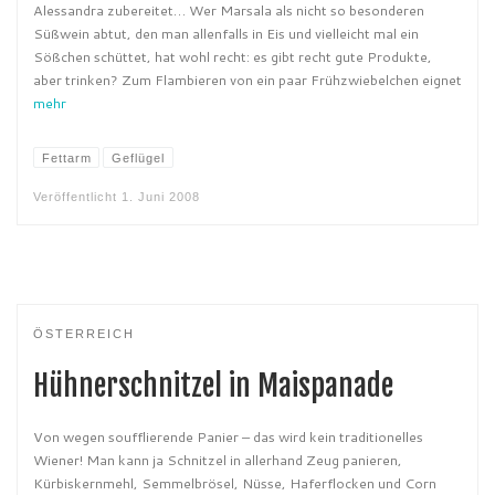
Alessandra zubereitet… Wer Marsala als nicht so besonderen
Süßwein abtut, den man allenfalls in Eis und vielleicht mal ein
Sößchen schüttet, hat wohl recht: es gibt recht gute Produkte,
aber trinken? Zum Flambieren von ein paar Frühzwiebelchen eignet
mehr
Fettarm
Geflügel
Veröffentlicht
1. Juni 2008
ÖSTERREICH
Hühnerschnitzel in Maispanade
Von wegen soufflierende Panier – das wird kein traditionelles
Wiener! Man kann ja Schnitzel in allerhand Zeug panieren,
Kürbiskernmehl, Semmelbrösel, Nüsse, Haferflocken und Corn