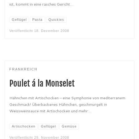
ist, kommt in eine rasches Gericht…
Geflügel
Pasta
Quickies
Veröffentlicht
18. Dezember 2008
FRANKREICH
Poulet á la Monselet
Hähnchen mit Artischocken – eine Symphonie von mediterranem
Geschmack! Überbackenes Hähnchen, geschmurgelt in
Weissweinsauce mit Artischocken und mehr…
Artischocken
Geflügel
Gemüse
Veröffentlicht
29. November 2008