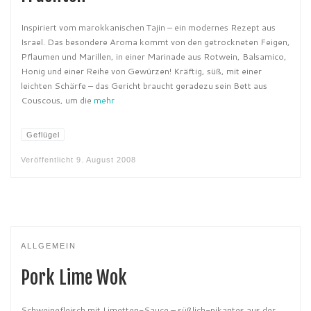
Inspiriert vom marokkanischen Tajin – ein modernes Rezept aus
Israel. Das besondere Aroma kommt von den getrockneten Feigen,
Pflaumen und Marillen, in einer Marinade aus Rotwein, Balsamico,
Honig und einer Reihe von Gewürzen! Kräftig, süß, mit einer
leichten Schärfe – das Gericht braucht geradezu sein Bett aus
Couscous, um die
mehr
Geflügel
Veröffentlicht
9. August 2008
ALLGEMEIN
Pork Lime Wok
Schweinefleisch mit Limetten-Sauce – süßlich-pikantes aus der