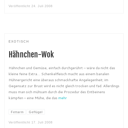
Veröffentlicht
24. Juli 2008
EXOTISCH
Hähnchen-Wok
Hähnchen und Gemüse, einfach durchgerührt – wäre da nicht das
kleine feine Extra… Schenkelfleisch macht aus einem banalen
Hühnergericht eine überaus schmackhafte Angelegenheit; im
Gegensatz zur Brust wird es nicht gleich trocken und fad. Allerdings
muss man sich mühsam durch die Prozedur des Entbeinens
kämpfen – eine Mühe, die das
mehr
Fettarm
Geflügel
Veröffentlicht
17. Juli 2008