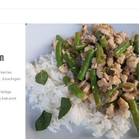
hn
hiertes
e, knackigen
eilige
h bekannt