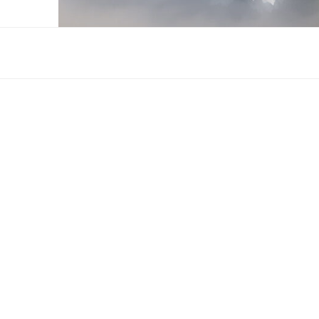
THAI
Thai Hühnersuppe
Ein wärmendes Süppchen mit viel Geschmack.
Huhn
Suppe
Veröffentlicht
26. Juli 2012