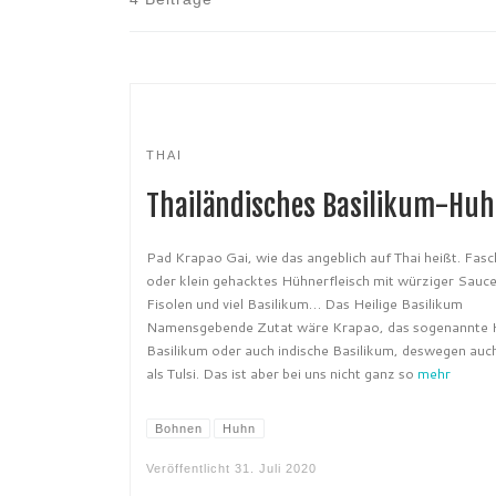
THAI
Thailändisches Basilikum-Hu
Pad Krapao Gai, wie das angeblich auf Thai heißt. Fasc
oder klein gehacktes Hühnerfleisch mit würziger Sauc
Fisolen und viel Basilikum… Das Heilige Basilikum
Namensgebende Zutat wäre Krapao, das sogenannte H
Basilikum oder auch indische Basilikum, deswegen auc
als Tulsi. Das ist aber bei uns nicht ganz so
mehr
Bohnen
Huhn
Veröffentlicht
31. Juli 2020