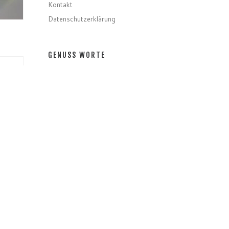
Kontakt
Datenschutzerklärung
GENUSS WORTE
Gerichte
Zutaten
Speziell
Gastro
Getränke
GENUSS MONATE
GENUSS MONATE