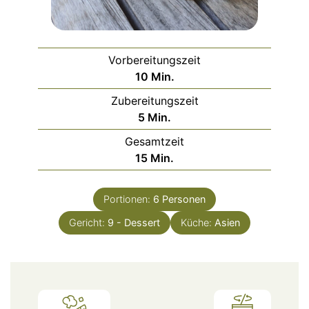
Vorbereitungszeit
Minuten
10
Min.
Zubereitungszeit
Minuten
5
Min.
Gesamtzeit
Minuten
15
Min.
Portionen:
6
Personen
Gericht:
9 - Dessert
Küche:
Asien