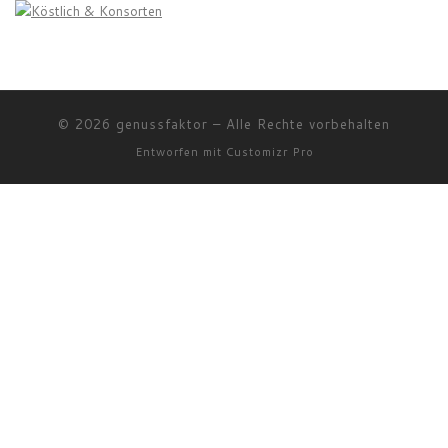
© 2026
genussfaktor
–
Alle Rechte vorbehalten
Entworfen mit
Customizr Pro