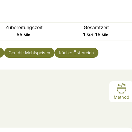
Zubereitungszeit
Gesamtzeit
Minuten
Stunde
Minuten
55
1
15
Min.
Std.
Min.
Gericht:
Mehlspeisen
Küche:
Österreich
Method