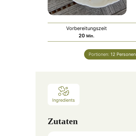
Vorbereitungszeit
Minuten
20
Min.
Portionen:
12
Personen
Ingredients
Zutaten