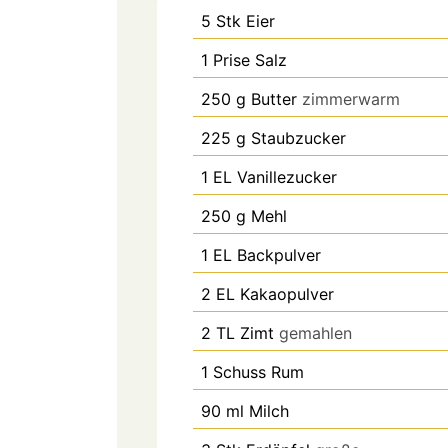
5
Stk
Eier
1
Prise
Salz
250
g
Butter
zimmerwarm
225
g
Staubzucker
1
EL
Vanillezucker
250
g
Mehl
1
EL
Backpulver
2
EL
Kakaopulver
2
TL
Zimt
gemahlen
1
Schuss
Rum
90
ml
Milch