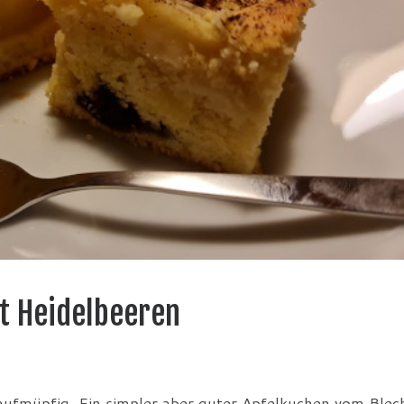
t Heidelbeeren
aufmüpfig. Ein simpler aber guter Apfelkuchen vom Blec