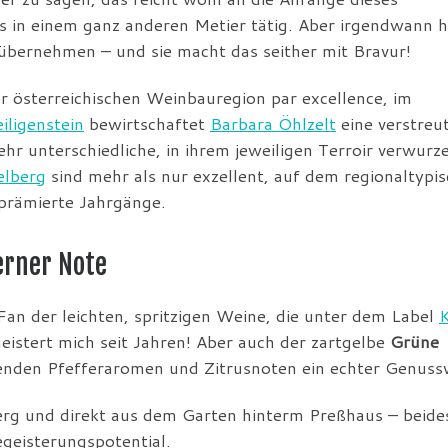
 in einem ganz anderen Metier tätig. Aber irgendwann h
übernehmen – und sie macht das seither mit Bravur!
er österreichischen Weinbauregion par excellence, im
iligenstein
bewirtschaftet
Barbara Öhlzelt
eine verstreu
hr unterschiedliche, in ihrem jeweiligen Terroir verwurze
elberg
sind mehr als nur exzellent, auf dem regionaltypi
prämierte Jahrgänge.
derner Note
Fan der leichten, spritzigen Weine, die unter dem Label
eistert mich seit Jahren! Aber auch der zartgelbe
Grüne
ltenden Pfefferaromen und Zitrusnoten ein echter Genuss
erg und direkt aus dem Garten hinterm Preßhaus – beide
geisterungspotential.