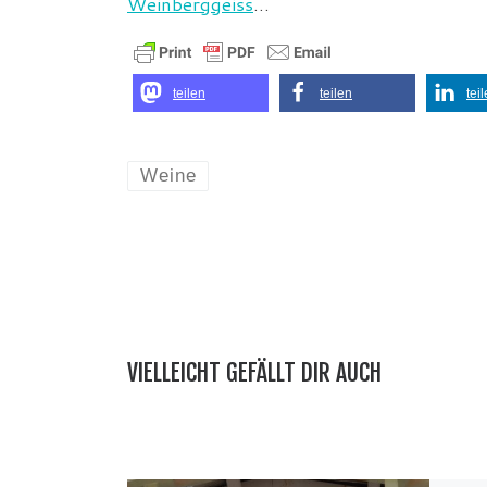
Weinberggeiss
…
teilen
teilen
tei
Weine
VIELLEICHT GEFÄLLT DIR AUCH