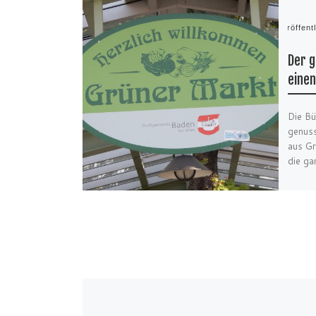
Veröffent
Der g
einen
Die Bü
genuss
aus Gr
die g