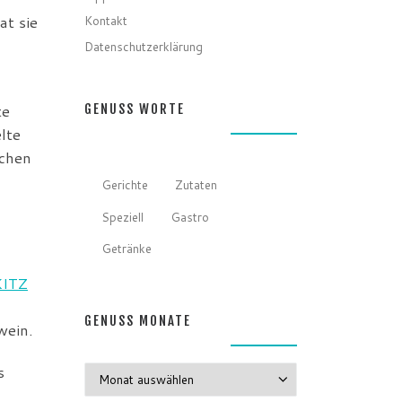
Kontakt
at sie
Datenschutzerklärung
te
GENUSS WORTE
lte
schen
Gerichte
Zutaten
Speziell
Gastro
Getränke
KITZ
GENUSS MONATE
wein.
s
GENUSS MONATE