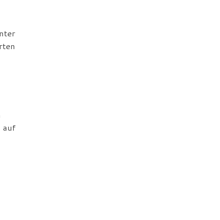
unter
rten
m
 auf