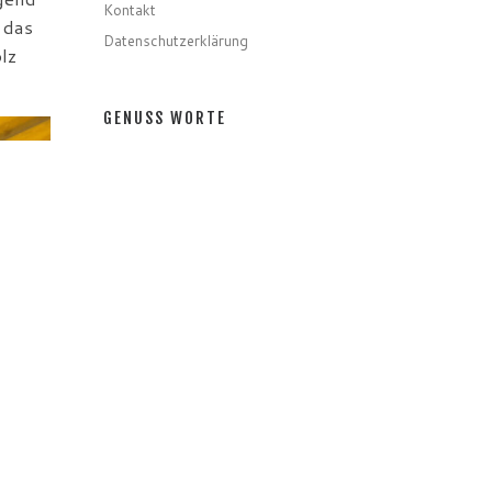
Kontakt
 das
Datenschutzerklärung
lz
GENUSS WORTE
Gerichte
Zutaten
Speziell
Gastro
Getränke
GENUSS MONATE
GENUSS MONATE