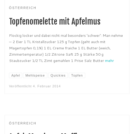
ÖSTERREICH
Topfenomelette mit Apfelmus
Flockig locker und dabei nicht mal besonders ’schwer‘: Man nehme
— 2 Eier 1 TL Kristallzucker 125 g Topfen (geht auch mit
Magertopfen 0,1%) 1 EL Creme fraiche 1 EL Butter (weich,
Zimmertemperatur) 1/2 Zitrone Saft 25 g Stärke 50 g
Staubzucker 1/2 TL Zimt gemahlen 1 Prise Salz Butter
mehr
Apfel
Mehlspeise
Quickies
Topfen
Veröffentlicht
4. Februar 2014
ÖSTERREICH