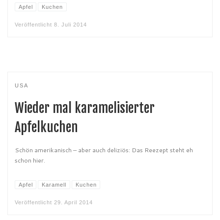
Apfel
Kuchen
Veröffentlicht
8. Juli 2014
USA
Wieder mal karamelisierter
Apfelkuchen
Schön amerikanisch – aber auch deliziös: Das Reezept steht eh
schon hier.
Apfel
Karamell
Kuchen
Veröffentlicht
29. April 2014