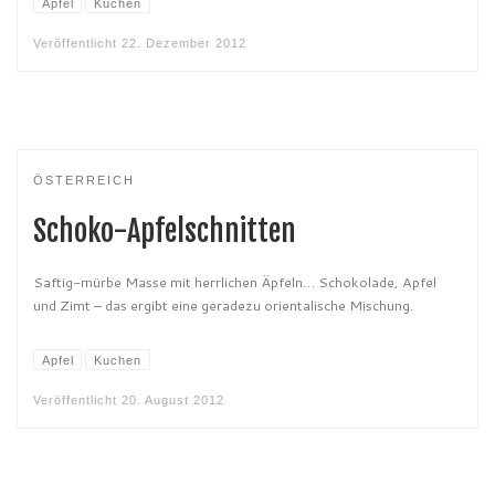
Apfel
Kuchen
Veröffentlicht
22. Dezember 2012
ÖSTERREICH
Schoko-Apfelschnitten
Saftig-mürbe Masse mit herrlichen Äpfeln… Schokolade, Apfel
und Zimt – das ergibt eine geradezu orientalische Mischung.
Apfel
Kuchen
Veröffentlicht
20. August 2012