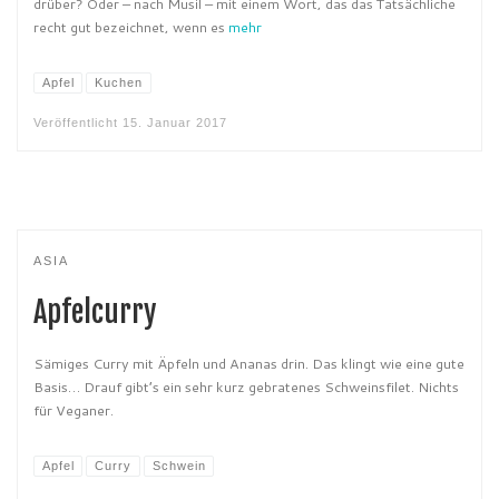
drüber? Oder – nach Musil – mit einem Wort, das das Tatsächliche
recht gut bezeichnet, wenn es
mehr
Apfel
Kuchen
Veröffentlicht
15. Januar 2017
ASIA
Apfelcurry
Sämiges Curry mit Äpfeln und Ananas drin. Das klingt wie eine gute
Basis… Drauf gibt’s ein sehr kurz gebratenes Schweinsfilet. Nichts
für Veganer.
Apfel
Curry
Schwein