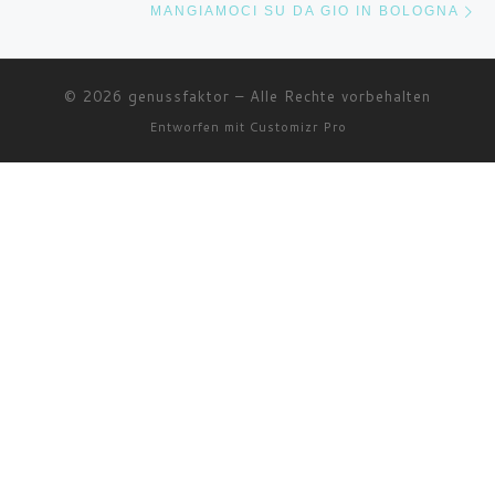
MANGIAMOCI SU DA GIO IN BOLOGNA
© 2026
genussfaktor
–
Alle Rechte vorbehalten
Entworfen mit
Customizr Pro